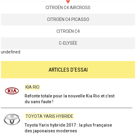
CITROËN C4 AIRCROSS
CITROËN C4 PICASSO
CITROËN C4
C-ELYSÉE
undefined
ARTICLES D'ESSAI
TOYOTA COROLLA
La nouvelle Toyota Corolla, le Best-Seller de la
marque tout rénové - Détails ..
SKODA SUPERB
Skoda Superb 3, un design révolutionnaire de
berline/ break haut de gamme !