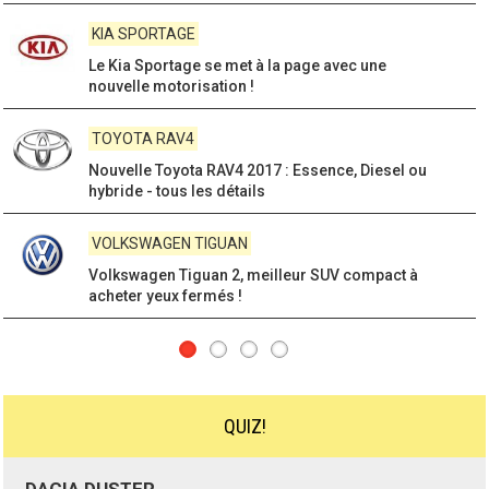
KIA CEE'D
La nouvelle Kia Ceed sera au rendez vous au
prochain Salon de Francfort
SKODA CITIGO
Skoda Citigo 2017 : propriétés du modèle mis à
jour et tarifs des versions
SKODA FABIA
Skoda Fabia 3 : le modèle dynamique à
empreinte officielle de la marque !
QUIZ!