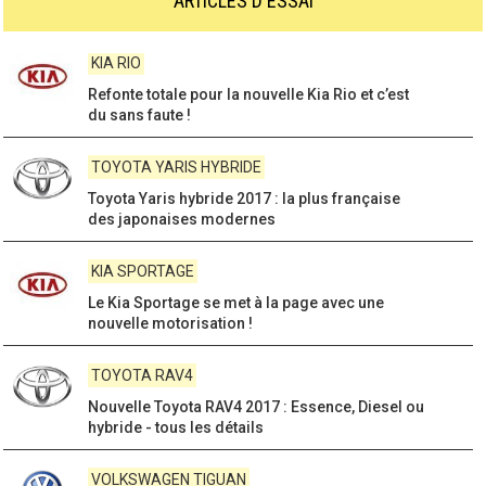
ARTICLES D'ESSAI
TOYOTA COROLLA
La nouvelle Toyota Corolla, le Best-Seller de la
marque tout rénové - Détails ..
SKODA SUPERB
Skoda Superb 3, un design révolutionnaire de
berline/ break haut de gamme !
KIA CEE'D
La nouvelle Kia Ceed sera au rendez vous au
prochain Salon de Francfort
SKODA CITIGO
Skoda Citigo 2017 : propriétés du modèle mis à
jour et tarifs des versions
SKODA FABIA